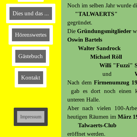
Noch im selben Jahr wurde 
Dies und das ...
"TALWAERTS"
gegründet.
Die
Gründungsmitglieder
wa
Hörenswertes
Oswin Bartels
Walter Sandrock
Gästebuch
Michael Röll
Willi "Fuzzi" St
und
Kontakt
Nach dem
Firmenumzug 199
gab es dort noch einen k
unteren Halle.
Aber nach vielen
100-Arbe
heutigen Räumen im
März 1
Impressum
Talwaerts-Club
eröffnet werden.