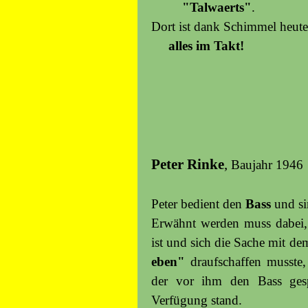
"Talwaerts"
.
Dort ist dank Schimmel heut
alles im Takt!
Peter Rinke
,
Baujahr 1946
Peter bedient den
Bass
und si
Erwähnt werden muss dabei, d
ist und sich die Sache mit d
eben"
draufschaffen musste
der vor ihm den Bass gesp
Verfügung stand.