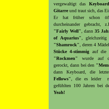
vergewaltigt das
Keyboar
Gitarre
und traut sich, das E
Er hat früher schon öft
durcheinander gebracht, 
"Fairly Well"
,
dann
35 Jah
of Aquarius"
, gleichzeiti
"Shamrock"
, deren 4 Mäde
Stücke 4-stimmig
auf die 
"Rockmen"
wurde auf de
gerockt, dann bei den
"Memo
dann Keyboard, die letz
Fellows"
, die es leider n
gefühlten 100 Jahren bei 
Yeah!