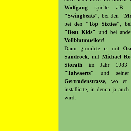
Wolfgang
spielte z.B.
"Swingbeats"
, bei den
"M
bei den
"Top Sixties"
, be
"Beat Kids"
und bei ander
Vollblutmusiker
!
Dann gründete er mit
Os
Sandrock
, mit
Michael Rö
Storath
im Jahr
198
"Talwaerts"
und seiner
Gertrudenstrasse
, wo er d
installierte, in denen ja auch
wird.