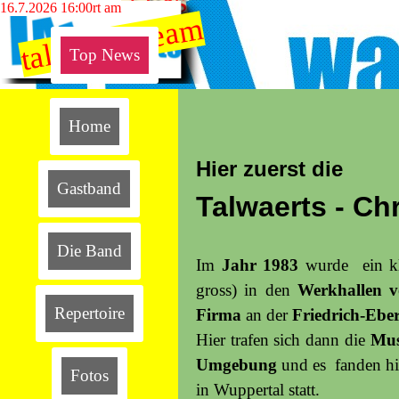
Rock & Oldies
Direkt zum Seiteninhalt
zuletzt aktualisiert am
16.7.2026 16:00
talwaerts.team
Top News
Home
Hier zuerst die
Gastband
Talwaerts - Chr
Die Band
Im
Jahr 1983
wurde ein k
gross) in den
Werkhallen v
Repertoire
Firma
an der
Friedrich-Eber
Hier trafen sich dann die
Mus
Umgebung
und es fanden hi
Fotos
in Wuppertal statt.