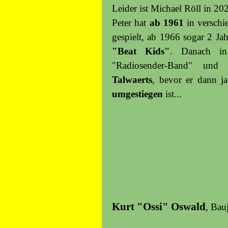
Leider ist Michael Röll in 20
Peter hat
ab 1961
in versch
gespielt, ab 1966 sogar 2 Ja
"Beat Kids"
. Danach in
"Radiosender-Band" un
Talwaerts
, bevor er dann j
umgestiegen
ist...
Kurt "Ossi" Oswald
, Bau