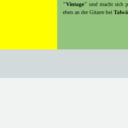
"Vintage"
und macht sich p
eben
an der Gitarre bei
Talwä
Zurück zum Seiteninhalt