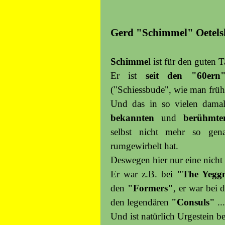
Gerd "Schimmel" Oetel
Schimme
l ist für den guten 
Er ist
seit den "60ern
("Schiessbude", wie man früher
Und das in so vielen dama
bekannten
und
berühmte
selbst nicht mehr so gen
rumgewirbelt hat.
Deswegen hier nur eine nicht
Er war z.B. bei
"The Yegg
den
"Formers"
, er war bei
den legendären
"Consuls"
..
Und ist natürlich Urgestein be