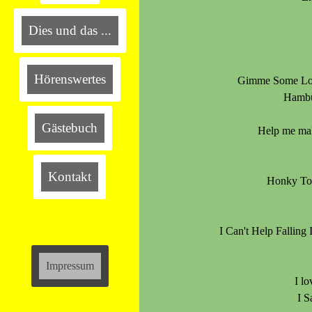
Dies und das ...
Hörenswertes
Gimme Some Lo
Hambu
Gästebuch
Help me ma
Kontakt
Honky To
I Can't Help Fallin
Impressum
I l
I 