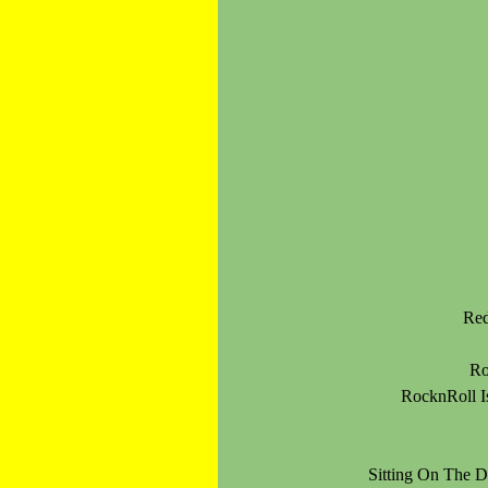
Red
Ro
RocknRoll I
Sitting On The 