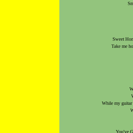
Sm
Sweet Ho
Take me h
W
While my guita
W
You've G